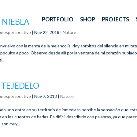
PORTFOLIO
SHOP
PROJECTS
 NIEBLA
gnesperspective
|
Nov 22, 2018
|
Nature
nvuelvo con la manta de la melancolía, doy sorbitos del silencio en mi taz
 poquito a poco. Observo desde allí por la ventana de mi corazón nublado 
...
 TEJEDELO
gnesperspective
|
Nov 7, 2018
|
Nature
do uno entra en su territorio de inmediato percibe la sensación que está
 en los cuentos de hadas. Es difícil describirlo con palabras, ya que parec
 son muy...