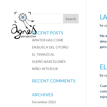
LA
by
a
RECENT POSTS
Me e
WINTER HAS COME
alma
gatos
EN BUSCA DEL OTOÑO
EL TEMAZCAL
SUEÑO BARCELONÉS
EL
NIÑO INTERIOR
by
a
RECENT COMMENTS
Cuan
como
ARCHIVES
tejos
December 2022