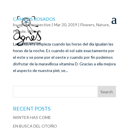
CAMPOS ROSADOS
by
agnesperspective
|
Mar 20, 2019
|
Flowers
,
Nature
,
People
,
Woman
La primavera empieza cuando las horas del día igualan las
horas de la noche. Es cuando el sol sale exactamente por
el este y se pone por el oeste y cuando por fin podemos
disfrutar de la maravillosa vitamina D. Gracias a ella mejora
el aspecto de nuestra piel, se...
RECENT POSTS
WINTER HAS COME
EN BUSCA DEL OTOÑO