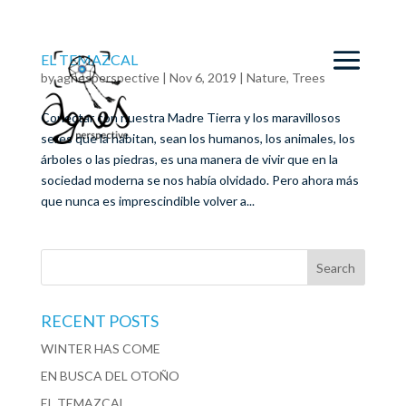
EL TEMAZCAL
by
agnesperspective
|
Nov 6, 2019
|
Nature
,
Trees
Conectar con nuestra Madre Tierra y los maravillosos
seres que la habitan, sean los humanos, los animales, los
árboles o las piedras, es una manera de vivir que en la
sociedad moderna se nos había olvidado. Pero ahora más
que nunca es imprescindible volver a...
RECENT POSTS
WINTER HAS COME
EN BUSCA DEL OTOÑO
EL TEMAZCAL