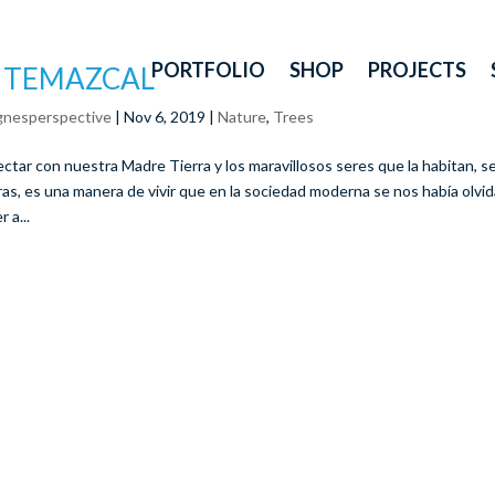
PORTFOLIO
SHOP
PROJECTS
L TEMAZCAL
gnesperspective
|
Nov 6, 2019
|
Nature
,
Trees
ctar con nuestra Madre Tierra y los maravillosos seres que la habitan, se
ras, es una manera de vivir que en la sociedad moderna se nos había olv
r a...