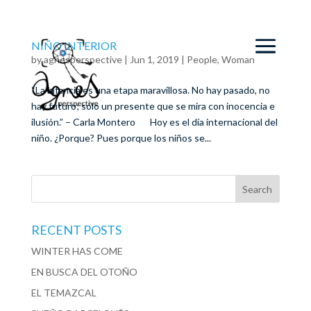
NIÑO INTERIOR
by
agnesperspective
|
Jun 1, 2019
|
People
,
Woman
“La infancia es una etapa maravillosa. No hay pasado, no
hay futuro; sólo un presente que se mira con inocencia e
ilusión.” – Carla Montero Hoy es el día internacional del
niño. ¿Porque? Pues porque los niños se...
RECENT POSTS
WINTER HAS COME
EN BUSCA DEL OTOÑO
EL TEMAZCAL