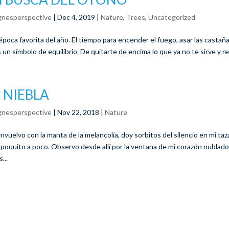
gnesperspective
|
Dec 4, 2019
|
Nature
,
Trees
,
Uncategorized
poca favorita del año. El tiempo para encender el fuego, asar las castañ
 un símbolo de equilibrio. De quitarte de encima lo que ya no te sirve y re
 NIEBLA
gnesperspective
|
Nov 22, 2018
|
Nature
nvuelvo con la manta de la melancolía, doy sorbitos del silencio en mi taz
 poquito a poco. Observo desde allí por la ventana de mi corazón nublado 
...