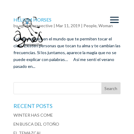
HELIUM HORSES
by
agnesperspective
|
Mar 11, 2019
|
People
,
Woman
Existen lugares en el mundo que te permiten tocar el
cielo. Existen personas que tocan tu alma y te cambian las
frecuencias. Si los juntamos, aparece la magia que no se
puede explicar con palabras… Así me sentí el verano
pasado en...
RECENT POSTS
WINTER HAS COME
EN BUSCA DEL OTOÑO
EL TEMAZCAL