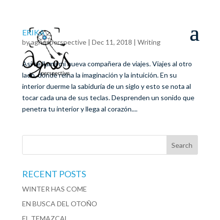
ERIKA
by
agnesperspective
|
Dec 11, 2018
|
Writing
Así se llama mi nueva compañera de viajes. Viajes al otro
lado, donde reina la imaginación y la intuición. En su
interior duerme la sabiduría de un siglo y esto se nota al
tocar cada una de sus teclas. Desprenden un sonido que
penetra tu interior y llega al corazón....
RECENT POSTS
WINTER HAS COME
EN BUSCA DEL OTOÑO
EL TEMAZCAL