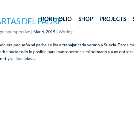
PORTFOLIO
SHOP
PROJECTS
RTAS DEL PADRE
gnesperspective
|
Mar 6, 2019
|
Writing
do era pequeña mi padre se iba a trabajar cada verano a Suecia. Estos 
adre hacía todo lo posible para mantenernos a mi hermano y a mí entreten
net y las llamadas...