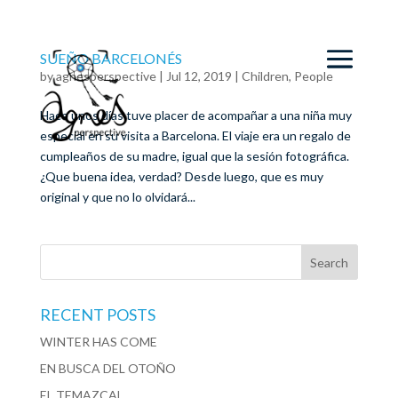
SUEÑO BARCELONÉS
by
agnesperspective
|
Jul 12, 2019
|
Children
,
People
Hace unos días tuve placer de acompañar a una niña muy
especial en su visita a Barcelona. El viaje era un regalo de
cumpleaños de su madre, igual que la sesión fotográfica.
¿Que buena idea, verdad? Desde luego, que es muy
original y que no lo olvidará...
RECENT POSTS
WINTER HAS COME
EN BUSCA DEL OTOÑO
EL TEMAZCAL