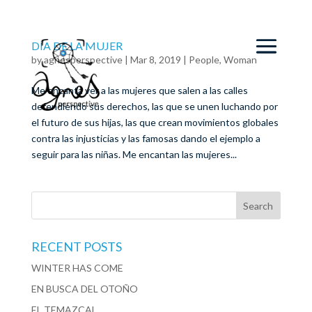
DÍA DE LA MUJER
by
agnesperspective
|
Mar 8, 2019
|
People
,
Woman
Me encanta ver a las mujeres que salen a las calles
defendiendo sus derechos, las que se unen luchando por
el futuro de sus hijas, las que crean movimientos globales
contra las injusticias y las famosas dando el ejemplo a
seguir para las niñas. Me encantan las mujeres...
RECENT POSTS
WINTER HAS COME
EN BUSCA DEL OTOÑO
EL TEMAZCAL