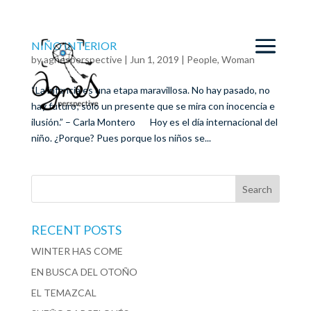
NIÑO INTERIOR
by
agnesperspective
|
Jun 1, 2019
|
People
,
Woman
“La infancia es una etapa maravillosa. No hay pasado, no
hay futuro; sólo un presente que se mira con inocencia e
ilusión.” – Carla Montero Hoy es el día internacional del
niño. ¿Porque? Pues porque los niños se...
RECENT POSTS
WINTER HAS COME
EN BUSCA DEL OTOÑO
EL TEMAZCAL